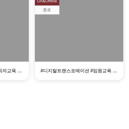
On&Offline
종료
DTMC 과정 (Digital
Transformation
양성과정
Master of
Convergence)
#전문강사 #사내강사 #은퇴자교육 #퇴직자교육 #디지털트랜스포메이션
#디지털트랜스포메이션 #임원교육 #디지털컨버전스 #기술경영