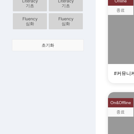
Literacy
Literacy
Online
기초
기초
종료
Fluency
Fluency
온택트
심화
심화
커뮤
초기화
On&Offline
종료
Doub
(Digit