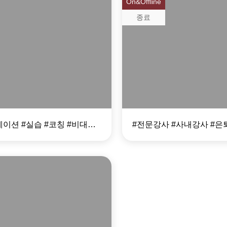
On&Offline
종료
 시대, 온라인
DT 전문강사 
니케이션 과정
#커뮤니케이션 #실습 #코칭 #비대면 #온택트 #화상회의 #PT #보고스킬
le DT 과정
al