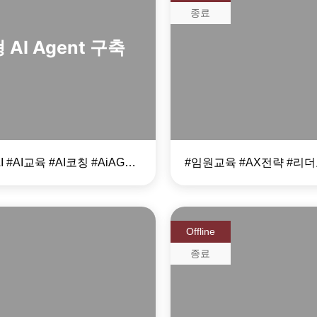
종료
AI Agent 구축
임원 대상 AX 
과정
#생성형AI #AI교육 #AI코칭 #AiAGENT
Offline
종료
효율을 극대화하는
데이터 기반 복
 AI 300% 활용법
문제해결방법론