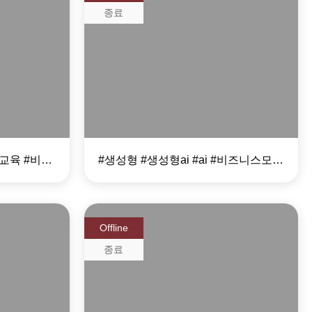
종료
전략가
AI 기반 비즈니스 모델
수립 과정
#임원교육 #AX전략 #리더교육 #비즈니스임팩트
#생성형 #생성형ai #ai #비즈니스모델 #사업개발
Offline
종료
AI-BM 7 STEPS -
잡한
인공지능 기반 비즈니스