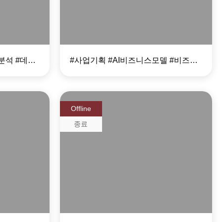
모델 7 STEPS
#문제해결방법론 #데이터분석 #데이터 #디자인씽킹
#사업기획 #AI비즈니스모델 #비즈니스모델수립
Offline
종료
문가
DX 시대 HR 역할과
데이터 기반 채용