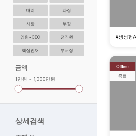
대리
과장
차장
부장
임원~CEO
전직원
핵심인재
부서장
금액
Offline
종료
1만원 ~ 1,000만원
AI 트
프로
상세검색