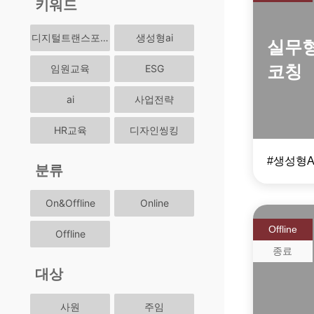
키워드
디지털트랜스포메이션
생성형ai
실무형 
코칭
임원교육
ESG
ai
사업전략
HR교육
디자인씽킹
분류
On&Offline
Online
Offline
Offline
종료
대상
업무 
생성형
사원
주임