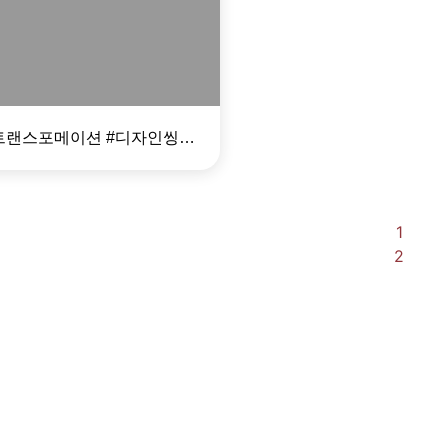
formation X
n Thinking)
#디지털트랜스포메이션 #디자인씽킹 #더블DT
1
2