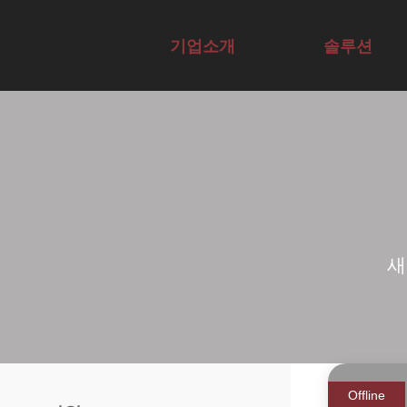
AI 기업 교육 기관 | A
기업소개
솔루션
Overview
Overview
전문가그룹
에듀서비스
교육컨설팅
AI전문가자
테크
Agent구현
사례
AX·DX역량
격증
사례
채용
진단
새
Offline