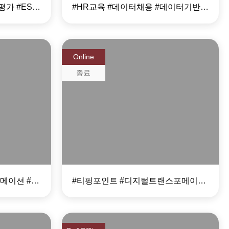
#ESG #ESG교육 #공급망평가 #ESG공급망 #ESG자격증 #ESG진단 #ESG컨설팅 #ESg보고서
#HR교육 #데이터채용 #데이터기반채용 #HR역할 #채용교육 #HR애널리틱스
Online
종료
번에
2021 티핑포인트 -
기업의 운명을 좌우할
n
새로운 아이디어
#ESG #DT #듀얼트랜스포메이션 #경영패러다임 #기업경영 #디지털전환 #디지털트랜스포메이션
#티핑포인트 #디지털트랜스포메이션 #경영혁신 #기술경영 #사업전략