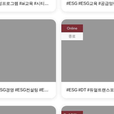
#CPE양성프로그램 #ai교육 #시티즌프롬프트엔지니어 #생성형ai #챗gpt #프롬프트엔지니어링
Online
종료
ESG와 DT를 한
기 ESG 전문가
해결하는 Dual
과정
Transformatio
#ESG #ESG경영 #ESG컨설팅 #ESG자격증 #ESG진단 #ESG진단평가사 #ESG교육 #ESG전문가