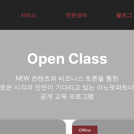
I Agent·업무 자동화 
서비스
전문센터
블로그
교육컨설팅
AI연구센터
기술구현
AX/DX비즈
Open Class
표준형교육
SVC
AX/DX기술
니스센터
공개교육
AX/DX리더
센터
NEW 컨텐츠와 비즈니스 토론을 통한
리더AX코칭
십센터
로운 시각과 인연이 기다리고 있는 이노핏파트
공개 교육 프로그램
Offline