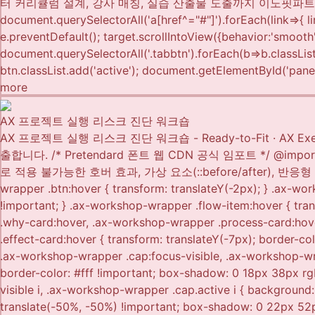
more
AX 프로젝트 실행 리스크 진단 워크숍
AX 프로젝트 실행 리스크 진단 워크숍 - Ready-to-Fit · A
출합니다. /* Pretendard 폰트 웹 CDN 공식 임포트 */ @import url('h
로 적용 불가능한 호버 효과, 가상 요소(::before/after), 반응형 미디어쿼리 
wrapper .btn:hover { transform: translateY(-2px); } .ax-w
!important; } .ax-workshop-wrapper .flow-item:hover { tran
.why-card:hover, .ax-workshop-wrapper .process-card:hov
.effect-card:hover { transform: translateY(-7px); border-c
.ax-workshop-wrapper .cap:focus-visible, .ax-workshop-wrap
border-color: #fff !important; box-shadow: 0 18px 38px rg
visible i, .ax-workshop-wrapper .cap.active i { background:
translate(-50%, -50%) !important; box-shadow: 0 22px 52px