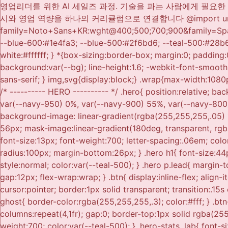
영업리더를 위한 AI 세일즈 과정. 기술을 파는 사람에게 필요한 건, 또 하나의 AI 교육이 아니라 AI 세일즈 언어입니다. 기술 세일즈에 대한 이해와 AI 전문성을 함께 갖춘 강사진이, AI 리터러시와 영업 역량을 하나의 커리큘럼으로 연결합니다 @import url('https://fonts.googleapis.com/css2?family=Noto+Sans+KR:wght@400;500;700;900&family=Space+Grotesk:wght@500;700&display=swap'); :root{ --navy-950:#0a1f4a; --navy-900:#0e2c66; --navy-800:#123680; --blue-600:#1e4fa3; --blue-500:#2f6bd6; --teal-500:#28b6a3; --teal-100:#e3f7f3; --ink:#131b2e; --slate-600:#4b5568; --slate-400:#8891a5; --line:#e4e8f1; --bg:#f6f7fb; --white:#ffffff; } *{box-sizing:border-box; margin:0; padding:0;} html{scroll-behavior:smooth;} body{ font-family:'Noto Sans KR', -apple-system, sans-serif; color:var(--ink); background:var(--bg); line-height:1.6; -webkit-font-smoothing:antialiased; word-break:keep-all; overflow-wrap:break-word; } .mono{ font-family:'Space Grotesk', 'Noto Sans KR', sans-serif; } img,svg{display:block;} .wrap{max-width:1080px; margin:0 auto; padding:0 28px;} section{padding:20px 0;} @media (max-width:720px){ section{padding:20px 0;} } /* ---------- HERO ---------- */ .hero{ position:relative; background: radial-gradient(1200px 500px at 85% -10%, rgba(47,182,163,.25), transparent 60%), linear-gradient(155deg, var(--navy-950) 0%, var(--navy-900) 55%, var(--navy-800) 100%); color:#fff; padding:50px 0 50px; overflow:hidden; } .hero::before{ content:""; position:absolute; inset:0; background-image: linear-gradient(rgba(255,255,255,.05) 1px, transparent 1px), linear-gradient(90deg, rgba(255,255,255,.05) 1px, transparent 1px); background-size:56px 56px; mask-image:linear-gradient(180deg, transparent, rgba(0,0,0,.5) 40%, transparent 85%); pointer-events:none; } .eyebrow{ display:inline-flex; align-items:center; gap:8px; font-size:13px; font-weight:700; letter-spacing:.06em; color:var(--teal-500); background:rgba(47,182,163,.12); border:1px solid rgba(47,182,163,.35); padding:7px 14px; border-radius:100px; margin-bottom:26px; } .hero h1{ font-size:44px; font-weight:900; line-height:1.32; letter-spacing:-0.01em; max-width:760px;color:white; } .hero h1 em{ font-style:normal; color:var(--teal-500); } .hero p.lead{ margin-top:22px; font-size:17px; color:rgba(255,255,255,.72); max-width:600px; } .hero-cta{ margin-top:38px; display:flex; gap:12px; flex-wrap:wrap; } .btn{ display:inline-flex; align-items:center; gap:8px; padding:14px 24px; border-radius:8px; font-size:15px; font-weight:700; text-decoration:none; cursor:pointer; border:1px solid transparent; transition:.15s ease; } .btn-primary{ background:var(--teal-500); color:#04241f; } .btn-primary:hover{ background:#33cbb6; } .btn-ghost{ border-color:rgba(255,255,255,.3); color:#fff; } .btn-ghost:hover{ background:rgba(255,255,255,.08); } .hero-stats{ margin-top:64px; display:grid; grid-template-columns:repeat(4,1fr); gap:0; border-top:1px solid rgba(255,255,255,.14); padding-top:28px; } .hero-stats div{ padding-right:16px; } .hero-stats .num{ font-size:22px; font-weight:700; color:var(--teal-500); } .hero-stats .lab{ font-size:13px; color:rgba(255,255,255,.6); margin-top:4px; } @media (max-width:720px){ .hero h1{font-size:30px;} .hero-stats{grid-template-co