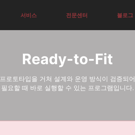
I Agent·업무 자동화 
서비스
전문센터
블로그
교육컨설팅
AI연구센터
기술구현
AX/DX비즈
Ready-to-Fit
표준형교육
SVC
AX/DX기술
니스센터
공개교육
AX/DX리더
센터
프로토타입을 거쳐 설계와 운영 방식이 검증되
리더AX코칭
십센터
필요할 때 바로 실행할 수 있는 프로그램입니다.