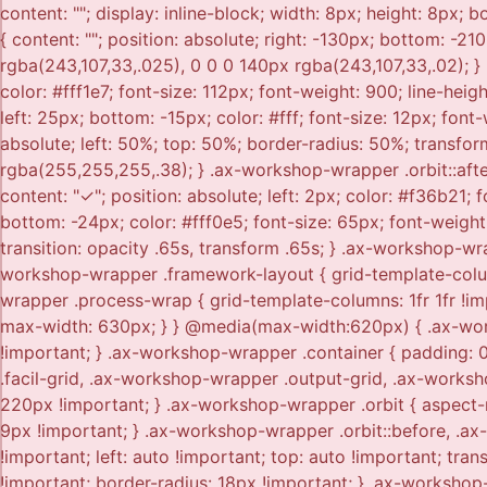
content: ""; display: inline-block; width: 8px; height: 8px;
{ content: ""; position: absolute; right: -130px; bottom: -
rgba(243,107,33,.025), 0 0 0 140px rgba(243,107,33,.02); } 
color: #fff1e7; font-size: 112px; font-weight: 900; line-heigh
left: 25px; bottom: -15px; color: #fff; font-size: 12px; fon
absolute; left: 50%; top: 50%; border-radius: 50%; transfor
rgba(255,255,255,.38); } .ax-workshop-wrapper .orbit::afte
content: "✓"; position: absolute; left: 2px; color: #f36b21;
bottom: -24px; color: #fff0e5; font-size: 65px; font-weight
transition: opacity .65s, transform .65s; } .ax-workshop-w
workshop-wrapper .framework-layout { grid-template-column
wrapper .process-wrap { grid-template-columns: 1fr 1fr !i
max-width: 630px; } } @media(max-width:620px) { .ax-wor
!important; } .ax-workshop-wrapper .container { padding:
.facil-grid, .ax-workshop-wrapper .output-grid, .ax-worksh
220px !important; } .ax-workshop-wrapper .orbit { aspect-ra
9px !important; } .ax-workshop-wrapper .orbit::before, .ax-
!important; left: auto !important; top: auto !important; tra
!important; border-radius: 18px !important; } .ax-workshop-w