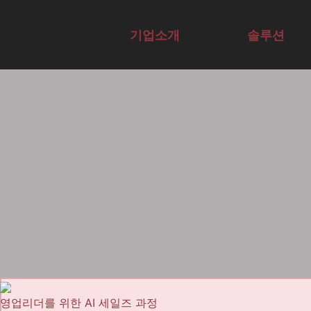
AI 기업 교육 기관 | A
기업소개
솔루션
Overview
Overview
전문가그룹
에듀서비스
교육컨설팅
AI전문가자
테크
Agent구현
사례
AX·DX역량
격증
사례
채용
진단
영업리더를 위한 AI 세일즈 과정