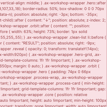
 vertical-align: middle; } .ax-workshop-wrapper .hero::after
43,107,33,.18); border-radius: 50%; box-shadow: 0 0 0 70px
ata-n); position: absolute; right: -3px; bottom: -35px;
-child)::after { content: "↓"; position: absolute; z-index: 2;
kshop-wrapper .orbit::after { content: ""; position:
fore { width: 63%; height: 73%; border: 1px solid
5,255,.55); } .ax-workshop-wrapper .clean-list li::before {
 { content: "RESULT"; position: absolute; right: -9px;
apper .reveal { opacity: 0; transform: translateY(14px);
max-width:920px) { .ax-workshop-wrapper .hero-grid, .ax-
d-template-columns: 1fr 1fr !important; } .ax-workshop-
650px; margin: 0 auto; } .ax-workshop-wrapper .orbit {
ax-workshop-wrapper .hero { padding: 74px 0 66px
x-workshop-wrapper .process-wrap, .ax-workshop-wrapper
rtant; } .ax-workshop-wrapper .process-card { min-height:
 !important; grid-template-columns: 1fr 1fr !important; gap:
} .ax-workshop-wrapper .core { position: relative
: auto !important; height: auto !important; min-height: 100px
portant; transform: none !important; width: auto !important;