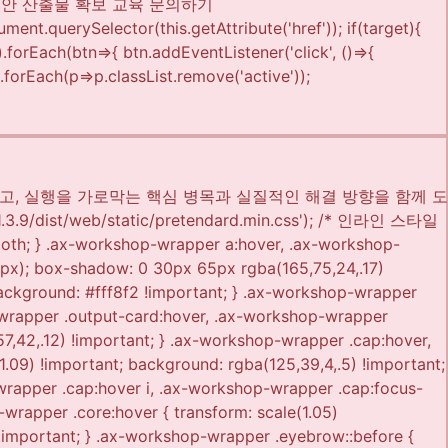
미리 점검하고, 실행을 가로막는 핵심 병목과 실질적인 해결 방향을 함께 도
3.9/dist/web/static/pretendard.min.css'); /* 인라인 스타일
 } .ax-workshop-wrapper a:hover, .ax-workshop-
-5px); box-shadow: 0 30px 65px rgba(165,75,24,.17)
background: #fff8f2 !important; } .ax-workshop-wrapper
-wrapper .output-card:hover, .ax-workshop-wrapper
57,42,.12) !important; } .ax-workshop-wrapper .cap:hover,
1.09) !important; background: rgba(125,39,4,.5) !important;
-wrapper .cap:hover i, .ax-workshop-wrapper .cap:focus-
-wrapper .core:hover { transform: scale(1.05)
 !important; } .ax-workshop-wrapper .eyebrow::before {