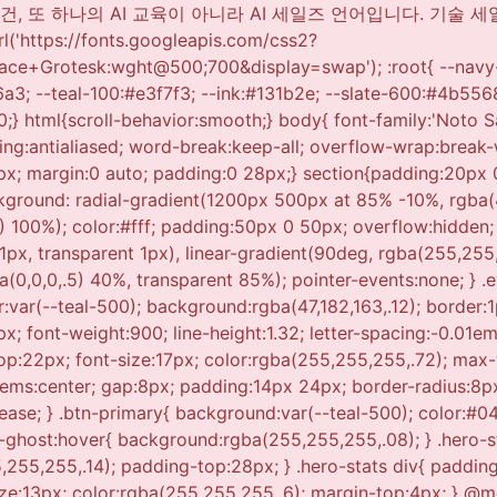
lumns:repeat(2,1fr); row-gap:20px;} } /* ---------- SECTION HEADERS ---------- */ .sec-head{ margin-bottom:44px; } .sec-num{ font-family:'Space Grotesk', sans-serif; font-size:13px; font-weight:700; color:var(--teal-500); letter-spacing:.08em; margin-bottom:10px; } .sec-head h2{ font-size:28px; font-weight:900; letter-spacing:-0.01em; } .sec-head p{ margin-top:12px; color:var(--slate-600); font-size:15.5px; max-width:640px; } /* ---------- WHY SECTION ---------- */ .why{ background:var(--white); border-top:1px solid var(--line); border-bottom:1px solid var(--line); } .why-grid{ display:grid; grid-template-columns:1.1fr .9fr; gap:56px; align-items:start; } @media (max-width:800px){ .why-grid{grid-template-columns:1fr;} } .not-list{ display:flex; flex-direction:column; gap:14px; margin-bottom:28px; } .not-item{ display:flex; align-items:flex-start; gap:12px; font-size:15.5px; color:var(--slate-600); } .not-item .x{ flex:0 0 auto; width:22px; height:22px; border-radius:50%; background:#fbe9e9; color:#c9463f; font-size:13px; font-weight:700; display:flex; align-items:center; justify-content:center; margin-top:1px; } .verdict{ font-size:18px; font-weight:700; line-height:1.6; padding-top:18px; border-top:1px solid var(--line); } .verdict .hi{ color:var(--blue-600); } .why-card{ background:var(--navy-950); color:#fff; border-radius:16px; padding:34px; } .why-card .yes{ color:var(--teal-500); font-weight:700; font-size:13px; letter-spacing:.05em; margin-bottom:12px; display:block;} .why-card p{ font-size:16px; line-height:1.75; color:rgba(255,255,255,.88); } .why-card p + p{ margin-top:14px; } .why-card strong{ color:var(--teal-500); } /* ---------- STRATEGY CARDS ---------- */ .cards4{ display:grid; grid-template-columns:repeat(4,1fr); gap:18px; } @media (max-width:900px){ .cards4{grid-template-columns:repeat(2,1fr);} } @media (max-width:520px){ .cards4{grid-template-columns:1fr;} } .card4{ background:var(--white); border:1px solid var(--line); border-radius:14px; padding:26px 22px; } .card4 .ic{ width:38px; height:38px; border-radius:10px; background:var(--teal-100); display:flex; align-items:center; justify-content:center; margin-bottom:16px; color:var(--teal-500); font-weight:700; font-family:'Space Grotesk',sans-serif; } .card4 h3{ font-size:16px; font-weight:700; margin-bottom:8px; } .card4 p{ font-size:14px; color:var(--slate-600); } /* ---------- TRACK STRUCTURE ---------- */ .tracks{ display:grid; grid-template-columns:1fr 1fr; gap:22px; align-items:start; } @media (max-width:800px){ .tracks{grid-template-columns:1fr;} } .track{ position:relative; background:var(--white); border:1px solid var(--line); border-radius:16px; overflow:hidden; box-shadow:0 1px 2px rgba(16,24,64,.04); transition:transform .18s ease, box-shadow .18s ease; } .track:hover{ transform:translateY(-4px); box-shadow:0 18px 34px rgba(16,24,64,.1); } .track.a{ border-color:rgba(30,79,163,.35); } .track-head{ position:relative; padding:28px 26px 26px; color:#fff; overflow:hidden; } .track-head::after{ content:""; position:absolute; width:220px; height:220px; border-radius:50%; background:radial-gradient(circle, 