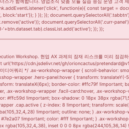
X Execution Workshop. 현업 AX 과제의 잠재 리스크를 
ttps://cdn.jsdelivr.net/gh/orioncactus/pretendard@v1.
*/ .ax-workshop-wrapper { scroll-behavior: smooth;
orkshop-wrapper .hero-panel:hover { transform: translateY(
sform: translateX(6px); border-color: #ffc79f !important; 
er, .ax-workshop-wrapper .facil-card:hover, .ax-workshop
olor: #ffc59d !important; box-shadow: 0 18px 38px rgba(71,
per .cap.active { z-index: 8 !important; transform: scale(
ba(105,32,4,.28) !important; outline: none; } .ax-workshop
 #7e2a07 !important; color: #fff !important; } .ax-workshop
 rgba(105,32,4,.38), inset 0 0 0 8px rgba(244,105,36,.14)