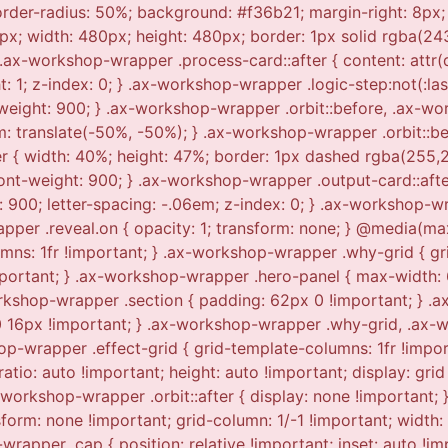
 border-radius: 50%; background: #f36b21; margin-right: 8px;
210px; width: 480px; height: 480px; border: 1px solid rgba(2
.ax-workshop-wrapper .process-card::after { content: attr(d
t: 1; z-index: 0; } .ax-workshop-wrapper .logic-step:not(:last
t-weight: 900; } .ax-workshop-wrapper .orbit::before, .ax-wor
m: translate(-50%, -50%); } .ax-workshop-wrapper .orbit::be
r { width: 40%; height: 47%; border: 1px dashed rgba(255,25
 font-weight: 900; } .ax-workshop-wrapper .output-card::after
: 900; letter-spacing: -.06em; z-index: 0; } .ax-workshop-wr
rapper .reveal.on { opacity: 1; transform: none; } @media(
s: 1fr !important; } .ax-workshop-wrapper .why-grid { gri
mportant; } .ax-workshop-wrapper .hero-panel { max-width: 
kshop-wrapper .section { padding: 62px 0 !important; } .
 0 16px !important; } .ax-workshop-wrapper .why-grid, .a
op-wrapper .effect-grid { grid-template-columns: 1fr !impo
tio: auto !important; height: auto !important; display: grid
workshop-wrapper .orbit::after { display: none !important; 
nsform: none !important; grid-column: 1/-1 !important; width
rapper .cap { position: relative !important; inset: auto !im