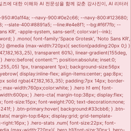
rgba(255,255,255,.14), transparent 70%); top:-120px; right:-60px; pointer-events:none; } .track.a .track-head{ background:linear-gradient(135deg, var(--navy-900) 0%, var(--blue-600) 100%); } .track.b .track-head{ background:linear-gradient(135deg, #223255 0%, #3d4d70 100%); } .track-ribbon{ position:absolute; top:16px; right:18px; z-index:2; font-size:11.5px; font-weight:700; letter-spacing:.03em; color:var(--navy-950); background:var(--teal-500); padding:5px 12px; border-radius:100px; } .track-head .tag{ font-size:12px; font-weight:700; opacity:.8; letter-spacing:.06em; position:relative; } .track-head h3{ font-size:20px; font-weight:800; margin-top:6px; } .track-head .time{ font-size:13px; opacity:.85; margin-top:4px; } .track-head .badge{ display:inline-block; margin-top:14px; font-size:12.5px; font-weight:500; padding:6px 12px; border-radius:100px; background:rgba(255,255,255,.14); border:1px solid rgba(255,255,255,.28); color:#fff; } .track-foot{ padding:18px 26px; background:var(--bg); border-top:1px solid var(--line); font-size:13.5px; color:var(--slate-600); line-height:1.6; } .track-foot strong{ color:var(--ink); } .track-steps{ padding:22px 26px; display:flex; flex-direction:column; gap:0; } .step{ display:flex; gap:14px; padding:13px 0; border-bottom:1px dashed var(--line); } .step:last-child{ border-bottom:none; } .step .n{ flex:0 0 auto; width:26px; height:26px; border-radius:50%; background:var(--bg); border:1px solid var(--line); font-size:12px; font-weight:700; color:var(--blue-600); display:flex; align-items:center; justify-content:center; font-family:'Space Grotesk',sans-serif; } .step .t{ font-size:14.5px; font-weight:500; color:var(--ink); } .step .d{ font-size:13px; color:var(--slate-400); margin-top:2px; } /* ---------- OVERVIEW TABLE ---------- */ .ov-table{ width:100%; border-collapse:collapse; background:var(--white); border-radius:14px; overflow:hidden; border:1px solid var(--line);} .ov-table tr{ border-bottom:1px solid var(--line); } .ov-table tr:last-child{ border-bottom:none; } .ov-table th{ text-align:left; width:150px; padding:20px 24px; font-size:14px; font-weight:700; color:var(--blue-600); background:#f4f6fb; vertical-align:top; } .ov-table td{ padding:20px 24px; font-size:14.5px; color:var(--ink); } .ov-table td span.sub{ display:block; color:var(--slate-400); font-size:12.5px; margin-top:3px;} /* ---------- CURRICULUM TABS ---------- */ .tabbar{ display:flex; gap:8px; margin-bottom:22px; } .tabbtn{ padding:10px 20px; border-radius:100px; font-size:14px; font-weight:700; border:1px solid var(--line); background:var(--white); color:var(--slate-600); cursor:pointer; } .tabbtn.active{ background:var(--navy-900); border-color:var(--navy-900); color:#fff; } .curr-table{ width:100%; border-collapse:collapse; font-size:13.8px; background:var(--white); border-radius:14px; overflow:hidden; border:1px solid var(--line); } .curr-table th{ background:var(--navy-900); color:#fff; text-align:left; padding:14px 18px; font-size:13px; font-weight:700; } .curr-table td{ padding:16px 18px; border-bott